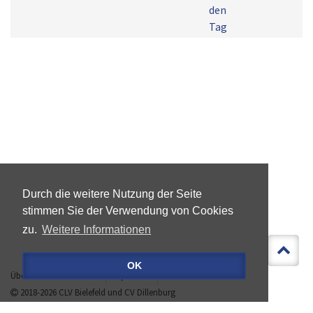
den
Tag
Durch die weitere Nutzung der Seite
stimmen Sie der Verwendung von Cookies
zu.
Weitere Informationen
OK
Über »LEBEN IST MEHR«
Impressum
Datenschutz
2018-2026
CLV Bielefeld
und
CV Dillenburg