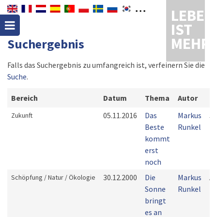
LEBEN
IST
MEHR
Suchergebnis
Falls das Suchergebnis zu umfangreich ist, verfeinern Sie die
Suche
.
Bereich
Datum
Thema
Autor
Bi
05.11.2016
Das
Markus
Je
Zukunft
Beste
Runkel
kommt
erst
noch
30.12.2000
Die
Markus
Ap
Schöpfung / Natur / Ökologie
Sonne
Runkel
17
bringt
es an