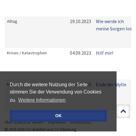
19.10.2023
Wie werde ich
Alltag
meine Sorgen los?
04.09.2023
Hilf mir!
Krisen / Katastrophen
10.05.2023
Ende der Idylle
Mensch
Durch die weitere Nutzung der Seite
stimmen Sie der Verwendung von Cookies
zu.
Weitere Informationen
OK
Über »LEBEN IST MEHR«
Impressum
Datenschutz
2018-2026
CLV Bielefeld
und
CV Dillenburg