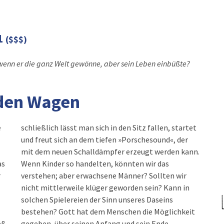
1
($$$)
wenn er die ganz Welt gewönne, aber sein Leben einbüßte?
 den Wagen
e
schließlich lässt man sich in den Sitz fallen, startet
und freut sich an dem tiefen »Porschesound«, der
mit dem neuen Schalldämpfer erzeugt werden kann.
as
Wenn Kinder so handelten, könnten wir das
r
verstehen; aber erwachsene Männer? Sollten wir
nicht mittlerweile klüger geworden sein? Kann in
solchen Spielereien der Sinn unseres Daseins
bestehen? Gott hat dem Menschen die Möglichkeit
eß,
gegeben, über seinen Anfang und sein Ende