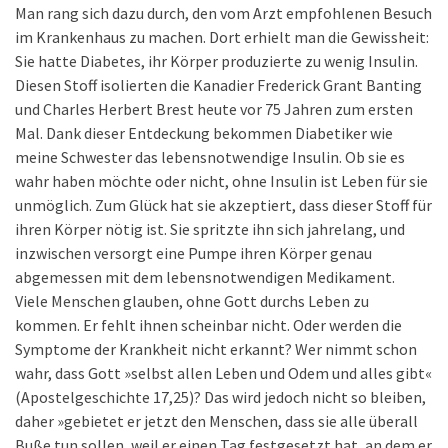
Man rang sich dazu durch, den vom Arzt empfohlenen Besuch
im Krankenhaus zu machen. Dort erhielt man die Gewissheit:
Sie hatte Diabetes, ihr Körper produzierte zu wenig Insulin.
Diesen Stoff isolierten die Kanadier Frederick Grant Banting
und Charles Herbert Brest heute vor 75 Jahren zum ersten
Mal. Dank dieser Entdeckung bekommen Diabetiker wie
meine Schwester das lebensnotwendige Insulin. Ob sie es
wahr haben möchte oder nicht, ohne Insulin ist Leben für sie
unmöglich. Zum Glück hat sie akzeptiert, dass dieser Stoff für
ihren Körper nötig ist. Sie spritzte ihn sich jahrelang, und
inzwischen versorgt eine Pumpe ihren Körper genau
abgemessen mit dem lebensnotwendigen Medikament.
Viele Menschen glauben, ohne Gott durchs Leben zu
kommen. Er fehlt ihnen scheinbar nicht. Oder werden die
Symptome der Krankheit nicht erkannt? Wer nimmt schon
wahr, dass Gott »selbst allen Leben und Odem und alles gibt«
(Apostelgeschichte 17,25)? Das wird jedoch nicht so bleiben,
daher »gebietet er jetzt den Menschen, dass sie alle überall
Buße tun sollen, weil er einen Tag festgesetzt hat, an dem er