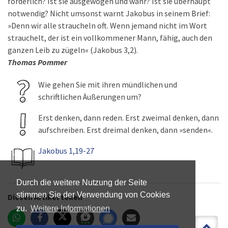
förderlich? Ist sie ausgewogen und wahr? Ist sie überhaupt
notwendig? Nicht umsonst warnt Jakobus in seinem Brief:
»Denn wir alle straucheln oft. Wenn jemand nicht im Wort
strauchelt, der ist ein vollkommener Mann, fähig, auch den
ganzen Leib zu zügeln« (Jakobus 3,2).
Thomas Pommer
Wie gehen Sie mit ihren mündlichen und
schriftlichen Äußerungen um?
Erst denken, dann reden. Erst zweimal denken, dann
aufschreiben. Erst dreimal denken, dann »senden«.
Jakobus 1,19-27
Durch die weitere Nutzung der Seite
stimmen Sie der Verwendung von Cookies
Diesen Artikel teilen
zu.
Weitere Informationen