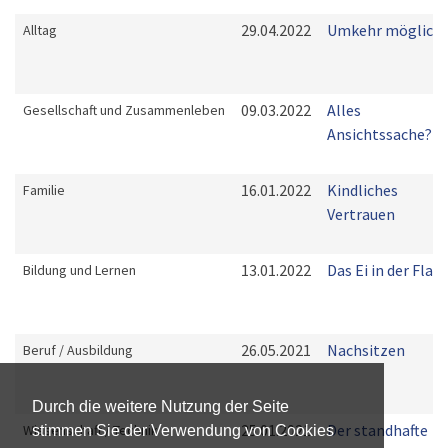
29.04.2022
Umkehr möglich
Alltag
09.03.2022
Alles
Gesellschaft und Zusammenleben
Ansichtssache?!
16.01.2022
Kindliches
Familie
Vertrauen
13.01.2022
Das Ei in der Flas
Bildung und Lernen
26.05.2021
Nachsitzen
Beruf / Ausbildung
Durch die weitere Nutzung der Seite
25.01.2021
Der standhafte
Wissenschaft / Technik
stimmen Sie der Verwendung von Cookies