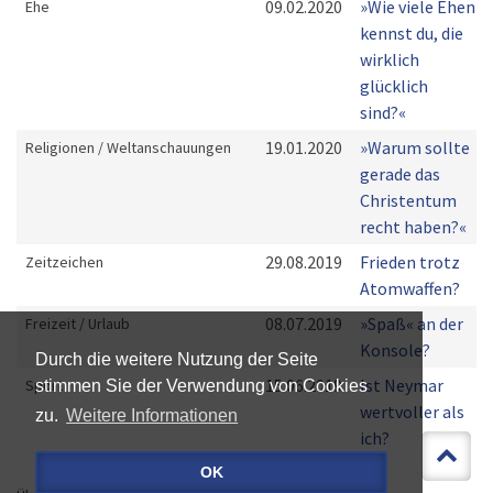
09.02.2020
»Wie viele Ehen
Ehe
kennst du, die
wirklich
glücklich
sind?«
19.01.2020
»Warum sollte
Religionen / Weltanschauungen
gerade das
Christentum
recht haben?«
29.08.2019
Frieden trotz
Zeitzeichen
Atomwaffen?
08.07.2019
»Spaß« an der
Freizeit / Urlaub
Konsole?
Durch die weitere Nutzung der Seite
15.06.2019
Ist Neymar
Sport
stimmen Sie der Verwendung von Cookies
wertvoller als
zu.
Weitere Informationen
ich?
OK