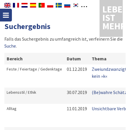
LEBEN
IST
MEHR
Suchergebnis
Falls das Suchergebnis zu umfangreich ist, verfeinern Sie die
Suche
.
Bereich
Datum
Thema
01.12.2019
Zweiundzwanzigta
Feste / Feiertage / Gedenktage
kein »k«
30.07.2019
(Be)wahre Schätze
Lebensstil / Ethik
11.01.2019
Unsichtbare Verbi
Alltag