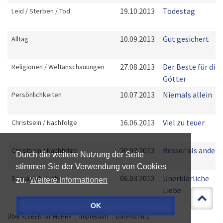
19.10.2013
Todestag
Leid / Sterben / Tod
10.09.2013
Gut gesichert
Alltag
27.08.2013
Der Beste für die
Religionen / Weltanschauungen
Götter
10.07.2013
Niemals allein
Persönlichkeiten
16.06.2013
Viel zu teuer
Christsein / Nachfolge
20.03.2013
Besser als andere
Christsein / Nachfolge
Durch die weitere Nutzung der Seite
stimmen Sie der Verwendung von Cookies
06.03.2013
Unerklärliche
Sexualität / Liebe
zu.
Weitere Informationen
Liebe
OK
Über »LEBEN IST MEHR«
Impressum
Datenschutz