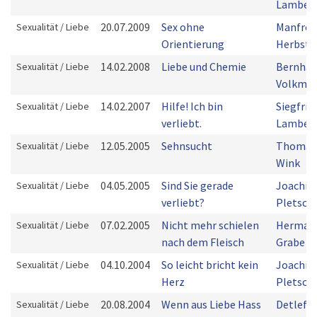
Lambec
20.07.2009
Sex ohne
Manfred
Sexualität / Liebe
Orientierung
Herbst
14.02.2008
Liebe und Chemie
Bernhar
Sexualität / Liebe
Volkma
14.02.2007
Hilfe! Ich bin
Siegfrie
Sexualität / Liebe
verliebt.
Lambec
12.05.2005
Sehnsucht
Thomas
Sexualität / Liebe
Wink
04.05.2005
Sind Sie gerade
Joachi
Sexualität / Liebe
verliebt?
Pletsch
07.02.2005
Nicht mehr schielen
Herman
Sexualität / Liebe
nach dem Fleisch
Grabe
04.10.2004
So leicht bricht kein
Joachi
Sexualität / Liebe
Herz
Pletsch
20.08.2004
Wenn aus Liebe Hass
Detlef
Sexualität / Liebe