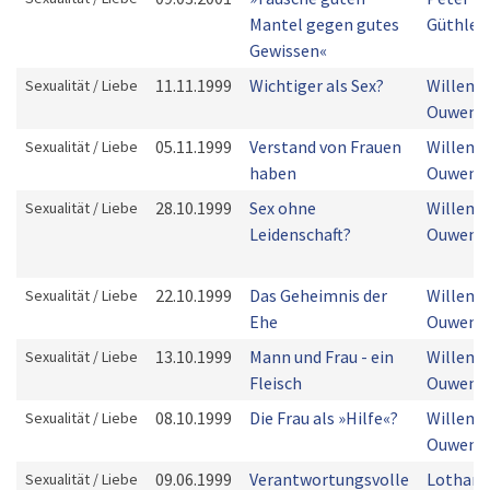
Mantel gegen gutes
Güthler
Gewissen«
11.11.1999
Wichtiger als Sex?
Willem J
Sexualität / Liebe
Ouwene
05.11.1999
Verstand von Frauen
Willem J
Sexualität / Liebe
haben
Ouwene
28.10.1999
Sex ohne
Willem J
Sexualität / Liebe
Leidenschaft?
Ouwene
22.10.1999
Das Geheimnis der
Willem J
Sexualität / Liebe
Ehe
Ouwene
13.10.1999
Mann und Frau - ein
Willem J
Sexualität / Liebe
Fleisch
Ouwene
08.10.1999
Die Frau als »Hilfe«?
Willem J
Sexualität / Liebe
Ouwene
09.06.1999
Verantwortungsvolle
Lothar
Sexualität / Liebe