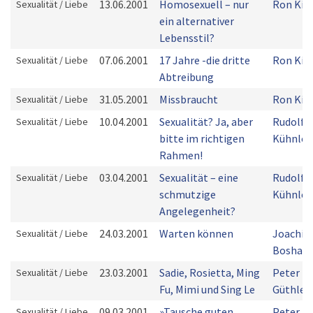
13.06.2001
Homosexuell – nur
Ron Kim
Sexualität / Liebe
ein alternativer
Lebensstil?
07.06.2001
17 Jahre -die dritte
Ron Kim
Sexualität / Liebe
Abtreibung
31.05.2001
Missbraucht
Ron Kim
Sexualität / Liebe
10.04.2001
Sexualität? Ja, aber
Rudolf
Sexualität / Liebe
bitte im richtigen
Kühnlei
Rahmen!
03.04.2001
Sexualität – eine
Rudolf
Sexualität / Liebe
schmutzige
Kühnlei
Angelegenheit?
24.03.2001
Warten können
Joachi
Sexualität / Liebe
Boshard
23.03.2001
Sadie, Rosietta, Ming
Peter
Sexualität / Liebe
Fu, Mimi und Sing Le
Güthler
09.03.2001
»Tausche guten
Peter
Sexualität / Liebe