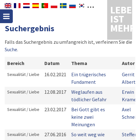
LEBEN
IST
MEHR
Suchergebnis
Falls das Suchergebnis zu umfangreich ist, verfeinern Sie die
Suche
.
Bereich
Datum
Thema
Autor
16.02.2021
Ein trügerisches
Gerrit
Sexualität / Liebe
Fundament
Alberts
12.08.2017
Weglaufen aus
Erwin
Sexualität / Liebe
tödlicher Gefahr
Kramer
23.02.2017
Bei Gott gibt es
Axel
Sexualität / Liebe
keine zwei
Schneid
Meinungen
27.06.2016
So weit weg wie
Steffen
Sexualität / Liebe