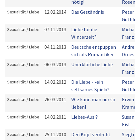
nötig!
Rosenkr
12.02.2014
Das Geständnis
Peter
Sexualität / Liebe
Güthler
07.11.2013
Liebe für die
Michaja
Sexualität / Liebe
Winterzeit?
Franz
04.11.2013
Deutsche entpuppen
Andreas
Sexualität / Liebe
sich als Romantiker
Droese
06.03.2013
Unerklärliche Liebe
Michaja
Sexualität / Liebe
Franz
14.02.2012
Die Liebe - »ein
Peter
Sexualität / Liebe
seltsames Spiel«?
Güthler
26.03.2011
Wie kann man nur so
Erwin
Sexualität / Liebe
lieben!
Kramer
14.02.2011
Liebes-Aus!?
Susanne
Sexualität / Liebe
Eisl
25.11.2010
Den Kopf verdreht
Siegfrie
Sexualität / Liebe