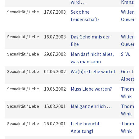
wird …
Kranzm
17.07.2003
Sex ohne
Willem J
Sexualität / Liebe
Leidenschaft?
Ouwene
16.07.2003
Das Geheimnis der
Willem J
Sexualität / Liebe
Ehe
Ouwene
29.07.2002
Man darf nicht alles,
S. W.
Sexualität / Liebe
was man kann
01.06.2002
Wa(h)re Liebe wartet
Gerrit
Sexualität / Liebe
Alberts
10.05.2002
Muss Liebe warten?
Thomas
Sexualität / Liebe
Wink
15.08.2001
Mal ganz ehrlich …
Thomas
Sexualität / Liebe
Wink
26.07.2001
Liebe braucht
Thomas
Sexualität / Liebe
Anleitung!
Wink