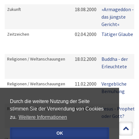
18.08.2000
»Armageddon -
Zukunft
das jüngste
Gericht«
02.04.2000
Tätiger Glaube
Zeitzeichen
18.02.2000
Buddha - der
Religionen / Weltanschauungen
Erleuchtete
11.02.2000
Vergebliche
Religionen / Weltanschauungen
Bemühung
Durch die weitere Nutzung der Seite
04.02.2000
Jesus - Prophet
Religionen / Weltanschauungen
stimmen Sie der Verwendung von Cookies
oder Gott?
zu.
Weitere Informationen
OK