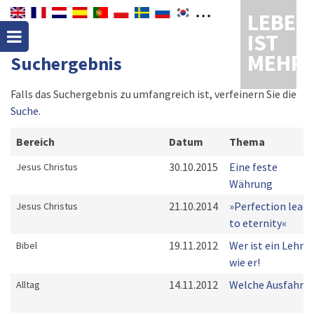
LEBEN
IST
MEHR
Suchergebnis
Falls das Suchergebnis zu umfangreich ist, verfeinern Sie die
Suche
.
Bereich
Datum
Thema
30.10.2015
Eine feste
Jesus Christus
Währung
21.10.2014
»Perfection leads
Jesus Christus
to eternity«
19.11.2012
Wer ist ein Lehrer
Bibel
wie er!
14.11.2012
Welche Ausfahrt?
Alltag