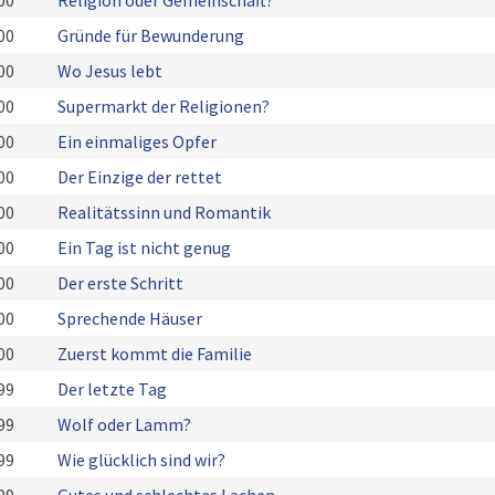
00
Religion oder Gemeinschaft?
00
Gründe für Bewunderung
00
Wo Jesus lebt
00
Supermarkt der Religionen?
00
Ein einmaliges Opfer
00
Der Einzige der rettet
00
Realitätssinn und Romantik
00
Ein Tag ist nicht genug
00
Der erste Schritt
00
Sprechende Häuser
00
Zuerst kommt die Familie
99
Der letzte Tag
99
Wolf oder Lamm?
99
Wie glücklich sind wir?