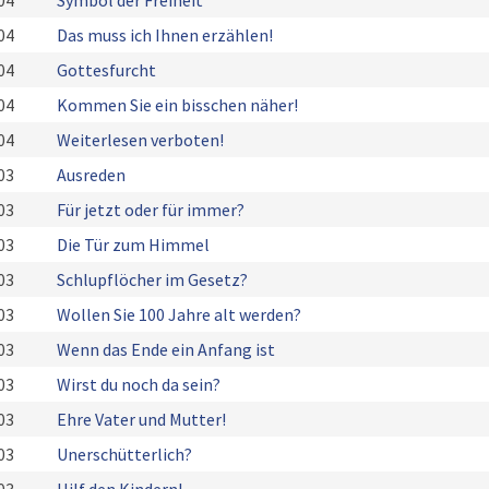
04
Symbol der Freiheit
04
Das muss ich Ihnen erzählen!
04
Gottesfurcht
04
Kommen Sie ein bisschen näher!
04
Weiterlesen verboten!
03
Ausreden
03
Für jetzt oder für immer?
03
Die Tür zum Himmel
03
Schlupflöcher im Gesetz?
03
Wollen Sie 100 Jahre alt werden?
03
Wenn das Ende ein Anfang ist
03
Wirst du noch da sein?
03
Ehre Vater und Mutter!
03
Unerschütterlich?