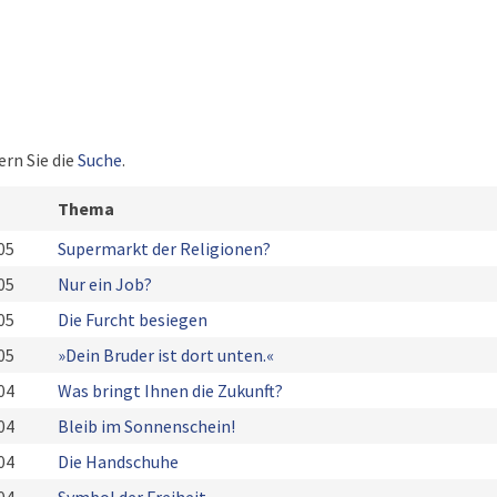
ern Sie die
Suche
.
Thema
05
Supermarkt der Religionen?
05
Nur ein Job?
05
Die Furcht besiegen
05
»Dein Bruder ist dort unten.«
04
Was bringt Ihnen die Zukunft?
04
Bleib im Sonnenschein!
04
Die Handschuhe