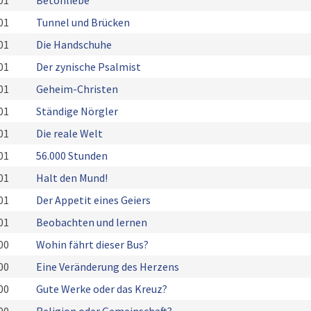
01
Betonliebe
01
Tunnel und Brücken
01
Die Handschuhe
01
Der zynische Psalmist
01
Geheim-Christen
01
Ständige Nörgler
01
Die reale Welt
01
56.000 Stunden
01
Halt den Mund!
01
Der Appetit eines Geiers
01
Beobachten und lernen
00
Wohin fährt dieser Bus?
00
Eine Veränderung des Herzens
00
Gute Werke oder das Kreuz?