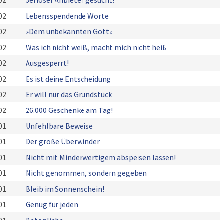
02
Seriöser Anbieter gesucht!
02
Lebensspendende Worte
02
»Dem unbekannten Gott«
02
Was ich nicht weiß, macht mich nicht heiß
02
Ausgesperrt!
02
Es ist deine Entscheidung
02
Er will nur das Grundstück
02
26.000 Geschenke am Tag!
01
Unfehlbare Beweise
01
Der große Überwinder
01
Nicht mit Minderwertigem abspeisen lassen!
01
Nicht genommen, sondern gegeben
01
Bleib im Sonnenschein!
01
Genug für jeden