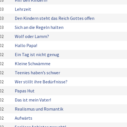
03
Hilf den Kindern!
03
Lehrzeit
03
Den Kindern steht das Reich Gottes offen
03
Sich an die Regeln halten
02
Wolf oder Lamm?
02
Hallo Papa!
02
Ein Tag ist nicht genug
02
Kleine Schwämme
02
Teenies haben’s schwer
02
Wer stillt ihre Bedürfnisse?
02
Papas Hut
02
Das ist mein Vater!
02
Realismus und Romantik
02
Aufwärts