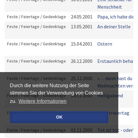
Menschheit
24.05.2001
Papa, ich habe dich 
Feste / Feiertage / Gedenktage
13.05.2001
An deiner Stelle
Feste / Feiertage / Gedenktage
15.04.2001
Ostern
Feste / Feiertage / Gedenktage
26.12.2000
Erstaunlich beharrl
Feste / Feiertage / Gedenktage
25.12.2000
»… dann hast du
Feste / Feiertage / Gedenktage
Weihnachten verpe
Durch die weitere Nutzung der Seite
stimmen Sie der Verwendung von Cookies
24.12.2000
Heiligabend
Feste / Feiertage / Gedenktage
zu.
Weitere Informationen
19.11.2000
Volkstrauertag
Feste / Feiertage / Gedenktage
OK
01.11.2000
Tot ist tot - oder?
Feste / Feiertage / Gedenktage