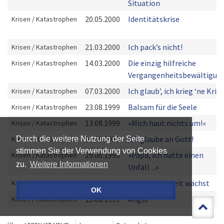
Situation
20.05.2000
Identitätskrise
Krisen / Katastrophen
21.03.2000
Ich pack’s nicht!
Krisen / Katastrophen
14.03.2000
Die einzig hilfreiche
Krisen / Katastrophen
Vergangenheitsbewältigun
07.03.2000
Ich glaub’, ich krieg ‘ne Krise
Krisen / Katastrophen
23.08.1999
Balsam für die Seele
Krisen / Katastrophen
13.08.1999
»Mich haut nichts um!«
Krisen / Katastrophen
06.08.1999
Ich glaube an Gott!
Krisen / Katastrophen
Durch die weitere Nutzung der Seite
stimmen Sie der Verwendung von Cookies
29.06.1999
»Papa, ich hatte einen
Krisen / Katastrophen
zu.
Weitere Informationen
Unfall ...«
22.06.1999
Die Ratlosigkeit wächst
Krisen / Katastrophen
OK
15.06.1999
Angst
Krisen / Katastrophen