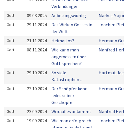
Verbindungen
09.03.2025
Anbetungswürdig
Markus Majoni
Gott
29.11.2024
Das Wirken Gottes in
Joachim Plets
Gott
der Welt
21.11.2024
Heimatlos?
Hermann Grab
Gott
08.11.2024
Wie kann man
Manfred Herbs
Gott
angemessen über
Gott sprechen?
29.10.2024
So viele
Hartmut Jaeg
Gott
Katastrophen ...
23.10.2024
Der Schöpfer kennt
Hermann Grab
Gott
jedes seiner
Geschöpfe
23.09.2024
Worauf es ankommt
Manfred Herbs
Gott
19.09.2024
Wie man erfolgreich
Joachim Plets
Gott
etwas zu Ende bringt