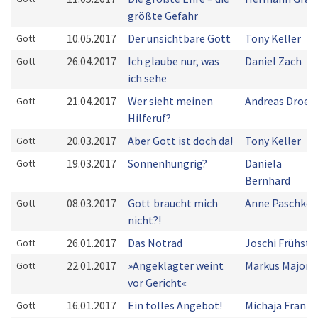
größte Gefahr
10.05.2017
Der unsichtbare Gott
Tony Keller
Gott
26.04.2017
Ich glaube nur, was
Daniel Zach
Gott
ich sehe
21.04.2017
Wer sieht meinen
Andreas Droes
Gott
Hilferuf?
20.03.2017
Aber Gott ist doch da!
Tony Keller
Gott
19.03.2017
Sonnenhungrig?
Daniela
Gott
Bernhard
08.03.2017
Gott braucht mich
Anne Paschke
Gott
nicht?!
26.01.2017
Das Notrad
Joschi Frühstü
Gott
22.01.2017
»Angeklagter weint
Markus Majoni
Gott
vor Gericht«
16.01.2017
Ein tolles Angebot!
Michaja Franz
Gott