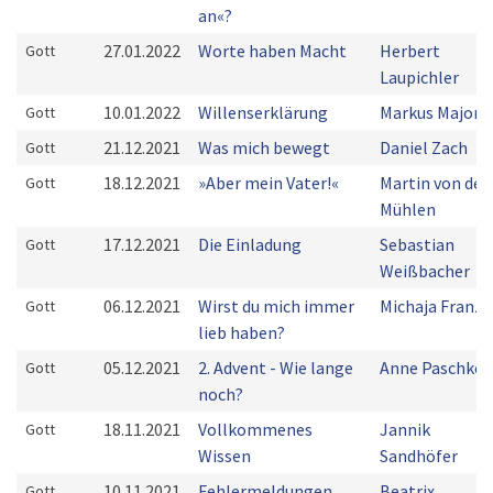
an«?
27.01.2022
Worte haben Macht
Herbert
Gott
Laupichler
10.01.2022
Willenserklärung
Markus Majoni
Gott
21.12.2021
Was mich bewegt
Daniel Zach
Gott
18.12.2021
»Aber mein Vater!«
Martin von der
Gott
Mühlen
17.12.2021
Die Einladung
Sebastian
Gott
Weißbacher
06.12.2021
Wirst du mich immer
Michaja Franz
Gott
lieb haben?
05.12.2021
2. Advent - Wie lange
Anne Paschke
Gott
noch?
18.11.2021
Vollkommenes
Jannik
Gott
Wissen
Sandhöfer
10.11.2021
Fehlermeldungen
Beatrix
Gott