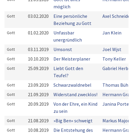
möglich
03.02.2020
Eine persönliche
Axel Schneider
Gott
Beziehung zu Gott
01.02.2020
Unfassbar
Jan Klein
Gott
unergründlich
03.11.2019
Umsonst
Joel Wjst
Gott
10.10.2019
Der Meisterplaner
Tony Keller
Gott
25.09.2019
Liebt Gott den
Gabriel Herber
Gott
Teufel?
23.09.2019
Schwarzwaldnebel
Thomas Bühn
Gott
21.09.2019
Widerstand zwecklos!
Hermann Grab
Gott
20.09.2019
Von der Ehre, ein Kind
Janina Porten
Gott
zu sein
21.08.2019
»Big Ben« schweigt
Markus Majoni
Gott
10.08.2019
Die Entstehung des
Hermann Grab
Gott