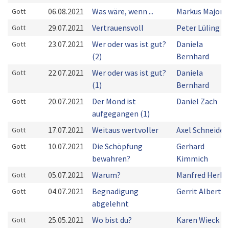
06.08.2021
Was wäre, wenn ...
Markus Majoni
Gott
29.07.2021
Vertrauensvoll
Peter Lüling
Gott
23.07.2021
Wer oder was ist gut?
Daniela
Gott
(2)
Bernhard
22.07.2021
Wer oder was ist gut?
Daniela
Gott
(1)
Bernhard
20.07.2021
Der Mond ist
Daniel Zach
Gott
aufgegangen (1)
17.07.2021
Weitaus wertvoller
Axel Schneider
Gott
10.07.2021
Die Schöpfung
Gerhard
Gott
bewahren?
Kimmich
05.07.2021
Warum?
Manfred Herbs
Gott
04.07.2021
Begnadigung
Gerrit Alberts
Gott
abgelehnt
25.05.2021
Wo bist du?
Karen Wieck
Gott