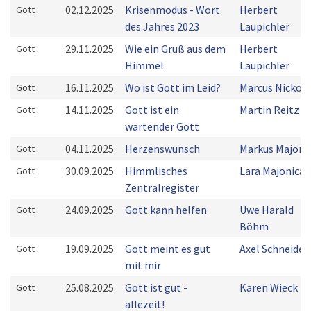
02.12.2025
Krisenmodus - Wort
Herbert
Gott
des Jahres 2023
Laupichler
29.11.2025
Wie ein Gruß aus dem
Herbert
Gott
Himmel
Laupichler
16.11.2025
Wo ist Gott im Leid?
Marcus Nicko
Gott
14.11.2025
Gott ist ein
Martin Reitz
Gott
wartender Gott
04.11.2025
Herzenswunsch
Markus Majoni
Gott
30.09.2025
Himmlisches
Lara Majonica
Gott
Zentralregister
24.09.2025
Gott kann helfen
Uwe Harald
Gott
Böhm
19.09.2025
Gott meint es gut
Axel Schneider
Gott
mit mir
25.08.2025
Gott ist gut -
Karen Wieck
Gott
allezeit!