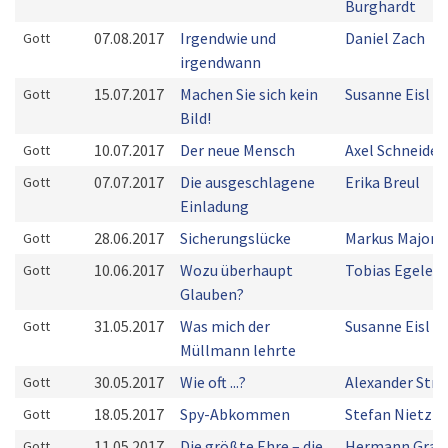
Burghardt
07.08.2017
Irgendwie und
Daniel Zach
Gott
irgendwann
15.07.2017
Machen Sie sich kein
Susanne Eisl
Gott
Bild!
10.07.2017
Der neue Mensch
Axel Schneider
Gott
07.07.2017
Die ausgeschlagene
Erika Breul
Gott
Einladung
28.06.2017
Sicherungslücke
Markus Majoni
Gott
10.06.2017
Wozu überhaupt
Tobias Egeler
Gott
Glauben?
31.05.2017
Was mich der
Susanne Eisl
Gott
Müllmann lehrte
30.05.2017
Wie oft ...?
Alexander Stru
Gott
18.05.2017
Spy-Abkommen
Stefan Nietzke
Gott
11.05.2017
Die größte Ehre – die
Hermann Grab
Gott