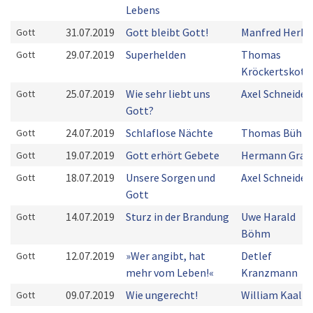
Lebens
31.07.2019
Gott bleibt Gott!
Manfred Herbs
Gott
29.07.2019
Superhelden
Thomas
Gott
Kröckertskoth
25.07.2019
Wie sehr liebt uns
Axel Schneider
Gott
Gott?
24.07.2019
Schlaflose Nächte
Thomas Bühn
Gott
19.07.2019
Gott erhört Gebete
Hermann Grab
Gott
18.07.2019
Unsere Sorgen und
Axel Schneider
Gott
Gott
14.07.2019
Sturz in der Brandung
Uwe Harald
Gott
Böhm
12.07.2019
»Wer angibt, hat
Detlef
Gott
mehr vom Leben!«
Kranzmann
09.07.2019
Wie ungerecht!
William Kaal
Gott