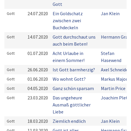
Gott
24.07.2020
Ein Goldschatz
Jan Klein
Gott
zwischen zwei
Buchdeckeln
14.07.2020
Gott durchschaut uns
Hermann Grab
Gott
auch beim Beten!
01.07.2020
Acht Urlaube in
Stefan
Gott
einem Sommer!
Hasewend
26.06.2020
Ist Gott barmherzig?
Axel Schneider
Gott
01.06.2020
Wo wohnt Gott?
Markus Majoni
Gott
04.05.2020
Ganz schön sparsam
Martin Price
Gott
23.03.2020
Das ungeheure
Joachim Plets
Gott
Ausmaß göttlicher
Liebe
18.03.2020
Ziemlich endlich
Jan Klein
Gott
11.03.2020
Gott ist alles
Hermann Grab
Gott