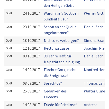
den Heiligen Geist
24.10.2017
Warum ließ Gott den
Werner Gitt
Gott
Sündenfall zu?
23.10.2017
Schon an der Quelle
Daniel Zach
Gott
angekommen?
18.10.2017
Nichts zu verbergen?
Simona Brand
Gott
12.10.2017
Rettungsgasse
Joachim Plets
Gott
03.10.2017
30 Jahre Haft für
Daniel Zach
Gott
Majestätsbeleidigung
14.09.2017
Fürchte Gott, nicht
Manfred Herbs
Gott
die Ereignisse!
08.09.2017
Sprachlos?
Thomas Lange
Gott
25.08.2017
Gedanken des
Walter Ulmer
Gott
Friedens
14.08.2017
Friede für Friedlose!
Andreas
Gott