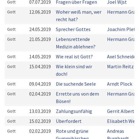
07.07.2019
Fragen über Fragen
Joel Wjst
Gott
12.06.2019
Woher weiß man, wer
Hermann Grab
Gott
recht hat?
24.05.2019
Sprecher Gottes
Joachim Plets
Gott
21.05.2019
Lebensrettende
Hermann Grab
Gott
Medizin ablehnen?
14.05.2019
Wie real ist Gott?
Axel Schneider
Gott
15.04.2019
Wie klein sind wir
Martin Reitz
Gott
doch!
09.04.2019
Die suchende Seele
Arndt Plock
Gott
02.04.2019
Errette uns von dem
Hermann Grab
Gott
Bösen!
13.03.2019
Zahlungsunfähig
Gerrit Alberts
Gott
15.02.2019
Überfordert
Elisabeth Weis
Gott
02.02.2019
Rote und grüne
Andreas
Gott
Gummibärchen
Burghardt