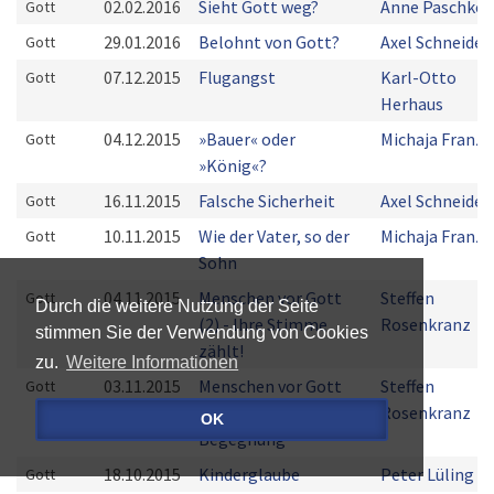
02.02.2016
Sieht Gott weg?
Anne Paschke
Gott
29.01.2016
Belohnt von Gott?
Axel Schneider
Gott
07.12.2015
Flugangst
Karl-Otto
Gott
Herhaus
04.12.2015
»Bauer« oder
Michaja Franz
Gott
»König«?
16.11.2015
Falsche Sicherheit
Axel Schneider
Gott
10.11.2015
Wie der Vater, so der
Michaja Franz
Gott
Sohn
04.11.2015
Menschen vor Gott
Steffen
Gott
Durch die weitere Nutzung der Seite
(2) - Ihre Stimme
Rosenkranz
stimmen Sie der Verwendung von Cookies
zählt!
zu.
Weitere Informationen
03.11.2015
Menschen vor Gott
Steffen
Gott
(1) - Eine spannende
Rosenkranz
OK
Begegnung
18.10.2015
Kinderglaube
Peter Lüling
Gott