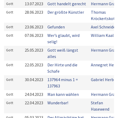
13.07.2023
Gott handelt gerecht
Hermann Grab
Gott
28.06.2023
Der größte Künstler
Thomas
Gott
Kröckertskoth
23.06.2023
Gefunden
Axel Schneider
Gott
07.06.2023
Wer’s glaubt, wird
William Kaal
Gott
selig!
25.05.2023
Gott weiß längst
Hermann Grab
Gott
alles
22.05.2023
Der Hirte und die
Annegret Heye
Gott
Schafe
30.04.2023
137964 minus 1 =
Gabriel Herber
Gott
137963
24.04.2023
Man kann wählen
Hermann Grab
Gott
22.04.2023
Wunderbar!
Stefan
Gott
Hasewend
05.03.2023
Der Allmächtige hat
Hermann Grab
Gott