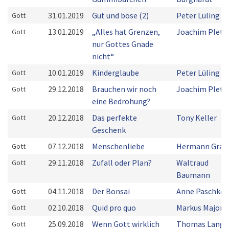
31.01.2019
Gut und böse (2)
Peter Lüling
Gott
13.01.2019
„Alles hat Grenzen,
Joachim Plets
Gott
nur Gottes Gnade
nicht“
10.01.2019
Kinderglaube
Peter Lüling
Gott
29.12.2018
Brauchen wir noch
Joachim Plets
Gott
eine Bedrohung?
20.12.2018
Das perfekte
Tony Keller
Gott
Geschenk
07.12.2018
Menschenliebe
Hermann Grab
Gott
29.11.2018
Zufall oder Plan?
Waltraud
Gott
Baumann
04.11.2018
Der Bonsai
Anne Paschke
Gott
02.10.2018
Quid pro quo
Markus Majoni
Gott
25.09.2018
Wenn Gott wirklich
Thomas Lange
Gott