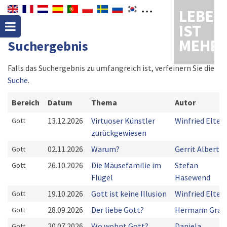
LEBEN
IST
MEHR
Suchergebnis
Falls das Suchergebnis zu umfangreich ist, verfeinern Sie die
Suche
.
Bereich
Datum
Thema
Autor
13.12.2026
Virtuoser Künstler
Winfried Elter
Gott
zurückgewiesen
02.11.2026
Warum?
Gerrit Alberts
Gott
26.10.2026
Die Mäusefamilie im
Stefan
Gott
Flügel
Hasewend
19.10.2026
Gott ist keine Illusion
Winfried Elter
Gott
28.09.2026
Der liebe Gott?
Hermann Grab
Gott
20.07.2026
Wo wohnt Gott?
Daniela
Gott