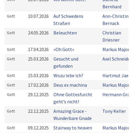
Bernhard
10.07.2026
Auf Schwedens
Ann-Christin
Gott
Straßen
Bernack
24.05.2026
Beleuchten
Christian
Gott
Driesner
17.04.2026
»Oh Gott«
Markus Majoni
Gott
25.03.2026
Gesucht und
Axel Schneider
Gott
gefunden
15.03.2026
Wozu lebe ich?
Hartmut Jaeg
Gott
17.02.2026
Deus ex machina
Markus Majoni
Gott
29.12.2025
Ohne Gottesfurcht
Hermann Grab
Gott
geht’s nicht!
22.12.2025
Amazing Grace -
Tony Keller
Gott
Wunderbare Gnade
09.12.2025
Stairway to heaven
Markus Majoni
Gott