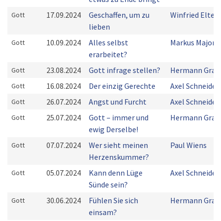
17.09.2024
Geschaffen, um zu
Winfried Elter
Gott
lieben
10.09.2024
Alles selbst
Markus Majoni
Gott
erarbeitet?
23.08.2024
Gott infrage stellen?
Hermann Grab
Gott
16.08.2024
Der einzig Gerechte
Axel Schneider
Gott
26.07.2024
Angst und Furcht
Axel Schneider
Gott
25.07.2024
Gott – immer und
Hermann Grab
Gott
ewig Derselbe!
07.07.2024
Wer sieht meinen
Paul Wiens
Gott
Herzenskummer?
05.07.2024
Kann denn Lüge
Axel Schneider
Gott
Sünde sein?
30.06.2024
Fühlen Sie sich
Hermann Grab
Gott
einsam?