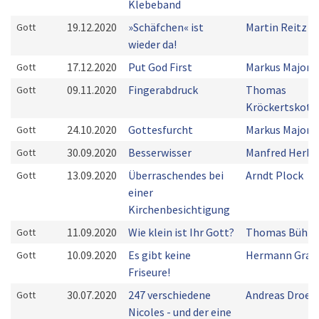
Klebeband
19.12.2020
»Schäfchen« ist
Martin Reitz
Gott
wieder da!
17.12.2020
Put God First
Markus Majoni
Gott
09.11.2020
Fingerabdruck
Thomas
Gott
Kröckertskoth
24.10.2020
Gottesfurcht
Markus Majoni
Gott
30.09.2020
Besserwisser
Manfred Herbs
Gott
13.09.2020
Überraschendes bei
Arndt Plock
Gott
einer
Kirchenbesichtigung
11.09.2020
Wie klein ist Ihr Gott?
Thomas Bühn
Gott
10.09.2020
Es gibt keine
Hermann Grab
Gott
Friseure!
30.07.2020
247 verschiedene
Andreas Droes
Gott
Nicoles - und der eine