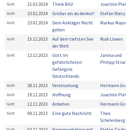
21.03.2024
Think BIG!
Joachim Plets
Gott
23.02.2024
Größer als du denkst!
Stefan Nietzke
Gott
23.01.2024
Dem Ankläger Recht
Markus Majoni
Gott
geben
15.12.2023
Auf dem tiefsten See
Rudi Löwen
Gott
der Welt
12.12.2023
Gott im
Janina und
Gott
gefährlichsten
Philipp Strack
Gefängnis
Deutschlands
28.11.2023
Vereinzelung
Hermann Grab
Gott
19.11.2023
Hoffnung
Joachim Plets
Gott
12.11.2023
Anbeten
Hermann Grab
Gott
08.11.2023
Eine gute Nachricht
Theo
Gott
Schelenberg
03.11.2023
Kommunikation mit
Stefan Taube
Gott