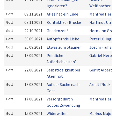
ignorieren?
Weißbacher
09.11.2021
Alles hat ein Ende
Manfred Herbs
Gott
07.11.2021
Kontakt zur Brücke
Hartmut Ulric
Gott
22.10.2021
Gnadenzeit!
Hermann Grab
Gott
30.09.2021
Aufopfernde Liebe
Peter Lüling
Gott
25.09.2021
Etwas zum Staunen
Joschi Frühstü
Gott
18.09.2021
Peinliche
Gabriel Herber
Gott
Äußerlichkeiten?
22.08.2021
Selbstlosigkeit bei
Gerrit Alberts
Gott
Atemnot
18.08.2021
Auf der Suche nach
Arndt Plock
Gott
Gott
17.08.2021
Versorgt durch
Manfred Herbs
Gott
Gottes Zuwendung
15.08.2021
Widerwillen
Markus Majoni
Gott