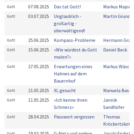
07.08.2025
Das tat Gott!
Markus Majoni
Gott
03.07.2025
Unglaublich -
Martin Grunde
Gott
großartig -
überwältigend!
25.06.2025
Kompass-Probleme
Hermann Grab
Gott
15.06.2025
»Wie würdest du Gott
Daniel Beck
Gott
malen?«
27.05.2025
Erwartungen eines
Markus Wäsch
Gott
Hahnes auf dem
Bauernhof
21.05.2025
XL gesucht
Manuela Basis
Gott
11.05.2025
»Ich kenne ihren
Jannik
Gott
Schmerz«
Sandhöfer
28.04.2025
Passwort vergessen
Thomas
Gott
Kröckertskoth
19.03.2025
G-Netz und andere
Joschi Frühstü
Gott