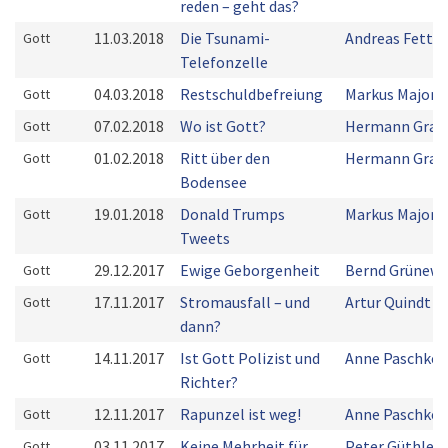
reden – geht das?
11.03.2018
Die Tsunami-
Andreas Fett
Gott
Telefonzelle
04.03.2018
Restschuldbefreiung
Markus Majoni
Gott
07.02.2018
Wo ist Gott?
Hermann Grab
Gott
01.02.2018
Ritt über den
Hermann Grab
Gott
Bodensee
19.01.2018
Donald Trumps
Markus Majoni
Gott
Tweets
29.12.2017
Ewige Geborgenheit
Bernd Grünewa
Gott
17.11.2017
Stromausfall – und
Artur Quindt
Gott
dann?
14.11.2017
Ist Gott Polizist und
Anne Paschke
Gott
Richter?
12.11.2017
Rapunzel ist weg!
Anne Paschke
Gott
03.11.2017
Keine Mehrheit für
Peter Güthler
Gott