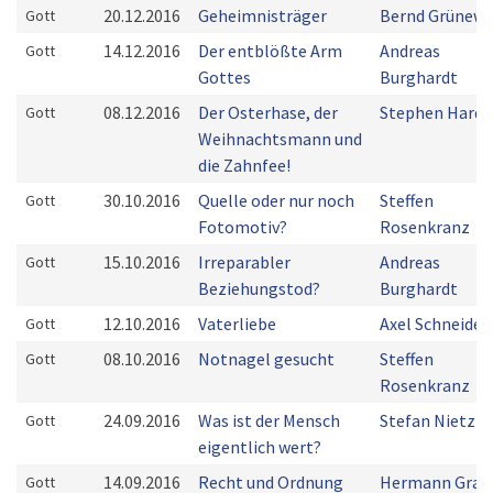
20.12.2016
Geheimnisträger
Bernd Grünewa
Gott
14.12.2016
Der entblößte Arm
Andreas
Gott
Gottes
Burghardt
08.12.2016
Der Osterhase, der
Stephen Hardi
Gott
Weihnachtsmann und
die Zahnfee!
30.10.2016
Quelle oder nur noch
Steffen
Gott
Fotomotiv?
Rosenkranz
15.10.2016
Irreparabler
Andreas
Gott
Beziehungstod?
Burghardt
12.10.2016
Vaterliebe
Axel Schneider
Gott
08.10.2016
Notnagel gesucht
Steffen
Gott
Rosenkranz
24.09.2016
Was ist der Mensch
Stefan Nietzke
Gott
eigentlich wert?
14.09.2016
Recht und Ordnung
Hermann Grab
Gott