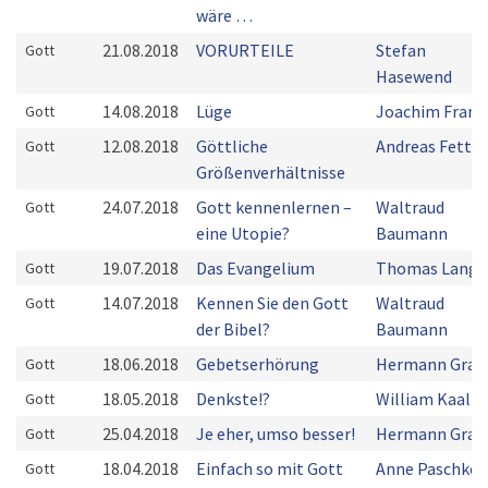
wäre …
21.08.2018
VORURTEILE
Stefan
Gott
Hasewend
14.08.2018
Lüge
Joachim Franz
Gott
12.08.2018
Göttliche
Andreas Fett
Gott
Größenverhältnisse
24.07.2018
Gott kennenlernen –
Waltraud
Gott
eine Utopie?
Baumann
19.07.2018
Das Evangelium
Thomas Lange
Gott
14.07.2018
Kennen Sie den Gott
Waltraud
Gott
der Bibel?
Baumann
18.06.2018
Gebetserhörung
Hermann Grab
Gott
18.05.2018
Denkste!?
William Kaal
Gott
25.04.2018
Je eher, umso besser!
Hermann Grab
Gott
18.04.2018
Einfach so mit Gott
Anne Paschke
Gott