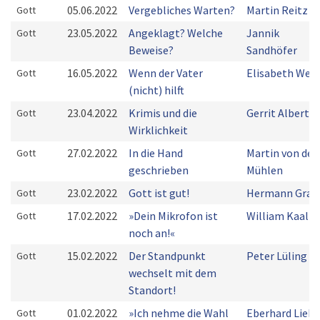
05.06.2022
Vergebliches Warten?
Martin Reitz
Gott
23.05.2022
Angeklagt? Welche
Jannik
Gott
Beweise?
Sandhöfer
16.05.2022
Wenn der Vater
Elisabeth Weis
Gott
(nicht) hilft
23.04.2022
Krimis und die
Gerrit Alberts
Gott
Wirklichkeit
27.02.2022
In die Hand
Martin von der
Gott
geschrieben
Mühlen
23.02.2022
Gott ist gut!
Hermann Grab
Gott
17.02.2022
»Dein Mikrofon ist
William Kaal
Gott
noch an!«
15.02.2022
Der Standpunkt
Peter Lüling
Gott
wechselt mit dem
Standort!
01.02.2022
»Ich nehme die Wahl
Eberhard Lieba
Gott