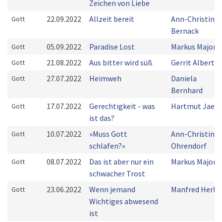
Zeichen von Liebe
22.09.2022
Allzeit bereit
Ann-Christin
Gott
Bernack
05.09.2022
Paradise Lost
Markus Majoni
Gott
21.08.2022
Aus bitter wird süß
Gerrit Alberts
Gott
27.07.2022
Heimweh
Daniela
Gott
Bernhard
17.07.2022
Gerechtigkeit - was
Hartmut Jaeg
Gott
ist das?
10.07.2022
»Muss Gott
Ann-Christin
Gott
schlafen?«
Ohrendorf
08.07.2022
Das ist aber nur ein
Markus Majoni
Gott
schwacher Trost
23.06.2022
Wenn jemand
Manfred Herbs
Gott
Wichtiges abwesend
ist