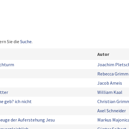
ern Sie die
Suche
.
Autor
rchturm
Joachim Pletsc
Rebecca Grimm
Jacob Ameis
tter
William Kaal
e geb? ich nicht
Christian Grim
Axel Schneider
Zeuge der Auferstehung Jesu
Markus Majonic