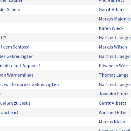
 den Zauber
Andreas Fett
der Schein
Gerrit Alberts
Markus Majonic
Karen Wieck
t?!
Hartmut Jaege
uf dem Schloss!
Markus Wäsch
des Gekreuzigten
Hartmut Jaege
 bitte mit Applaus!
Elisabeth Weise
 von Warnemünde
Thomas Lange
rstes Thema des Gekreuzigten
Hartmut Jaege
te
Joachim Franz
uellen zu Jesus
Gerrit Alberts
rauche ich
Winfried Elter
Marcus Nicko