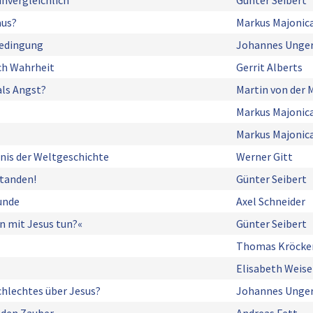
unvergleichlich
Günter Seibert
aus?
Markus Majonic
Bedingung
Johannes Unge
ch Wahrheit
Gerrit Alberts
als Angst?
Martin von der 
Markus Majonic
Markus Majonic
nis der Weltgeschichte
Werner Gitt
standen!
Günter Seibert
unde
Axel Schneider
nn mit Jesus tun?«
Günter Seibert
Thomas Kröcke
Elisabeth Weise
chlechtes über Jesus?
Johannes Unge