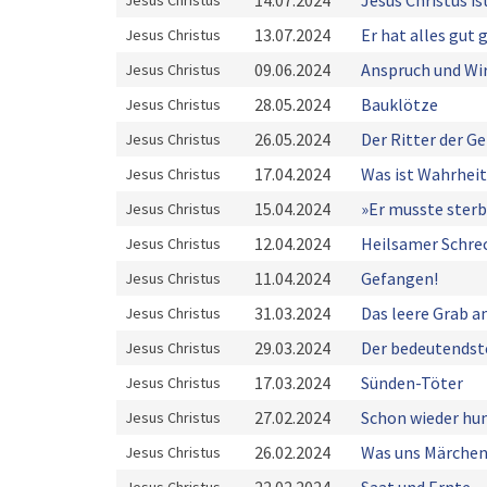
14.07.2024
Jesus Christus is
Jesus Christus
13.07.2024
Er hat alles gut
Jesus Christus
09.06.2024
Anspruch und Wir
Jesus Christus
28.05.2024
Bauklötze
Jesus Christus
26.05.2024
Der Ritter der G
Jesus Christus
17.04.2024
Was ist Wahrheit
Jesus Christus
15.04.2024
»Er musste ster
Jesus Christus
12.04.2024
Heilsamer Schre
Jesus Christus
11.04.2024
Gefangen!
Jesus Christus
31.03.2024
Das leere Grab 
Jesus Christus
29.03.2024
Der bedeutendst
Jesus Christus
17.03.2024
Sünden-Töter
Jesus Christus
27.02.2024
Schon wieder hun
Jesus Christus
26.02.2024
Was uns Märchen
Jesus Christus