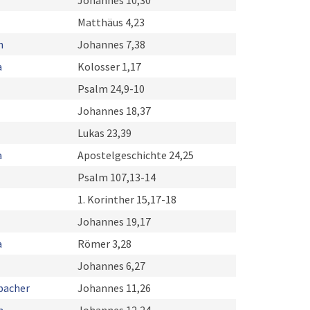
r
Johannes 10,30
Matthäus 4,23
h
Johannes 7,38
a
Kolosser 1,17
Psalm 24,9-10
Johannes 18,37
Lukas 23,39
a
Apostelgeschichte 24,25
Psalm 107,13-14
1. Korinther 15,17-18
Johannes 19,17
a
Römer 3,28
Johannes 6,27
bacher
Johannes 11,26