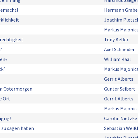
t einmalig
Hartmut Jaege
 gemacht!
Hermann Grabe
klichkeit
Joachim Pletsc
Markus Majonic
erechtigkeit
Tony Keller
?
Axel Schneider
ben«
William Kaal
ck?
Markus Majonic
Gerrit Alberts
am Ostermorgen
Günter Seibert
e Ort
Gerrit Alberts
Markus Majonic
grig!
Carolin Nietzke
 zu sagen haben
Sebastian Weiß