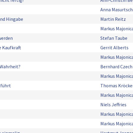
nicht fertig!
Ann-Christin B
Anna Masurtsch
und Hingabe
Martin Reitz
Markus Majonic
werden
Stefan Taube
 Kaufkraft
Gerrit Alberts
Markus Majonic
 Wahrheit?
Bernhard Czech
Markus Majonic
tführt
Thomas Kröcke
Markus Majonic
Niels Jeffries
Markus Majonic
Markus Majonic