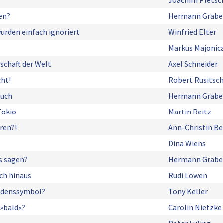
Joachim Pletsc
en?
Hermann Grabe
urden einfach ignoriert
Winfried Elter
Markus Majonic
schaft der Welt
Axel Schneider
cht!
Robert Rusitsc
such
Hermann Grabe
Tokio
Martin Reitz
ren?!
Ann-Christin B
Dina Wiens
s sagen?
Hermann Grabe
ch hinaus
Rudi Löwen
iedenssymbol?
Tony Keller
 »bald«?
Carolin Nietzke