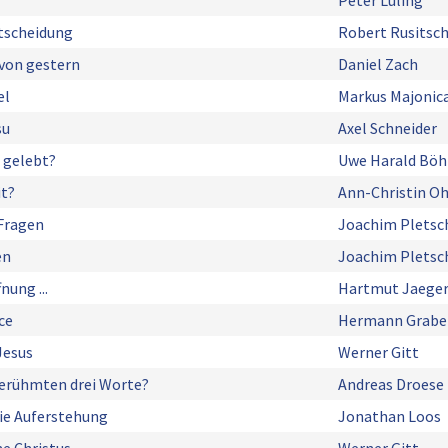
Peter Lüling
ntscheidung
Robert Rusitsc
von gestern
Daniel Zach
el
Markus Majonic
su
Axel Schneider
 gelebt?
Uwe Harald Bö
it?
Ann-Christin O
 Fragen
Joachim Pletsc
en
Joachim Pletsc
nung ...
Hartmut Jaege
ce
Hermann Grabe
Jesus
Werner Gitt
berühmten drei Worte?
Andreas Droese
die Auferstehung
Jonathan Loos