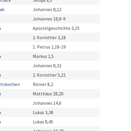
ernack
Jesaja 9,5
ak
Johannes 8,12
Johannes 18,8-9
a
Apostelgeschichte 3,15
2. Korinther 3,18
1. Petrus 1,18-19
a
Markus 1,5
Johannes 8,32
a
2. Korinther 5,21
rtskothen
Römer 8,2
a
Matthäus 28,20
Johannes 14,6
a
Lukas 3,38
a
Lukas 8,45