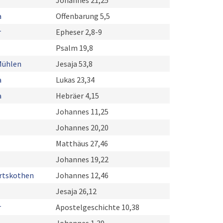
Johannes 21,25
a
Offenbarung 5,5
r
Epheser 2,8-9
Psalm 19,8
Mühlen
Jesaja 53,8
a
Lukas 23,34
a
Hebräer 4,15
Johannes 11,25
Johannes 20,20
Matthäus 27,46
Johannes 19,22
rtskothen
Johannes 12,46
Jesaja 26,12
r
Apostelgeschichte 10,38