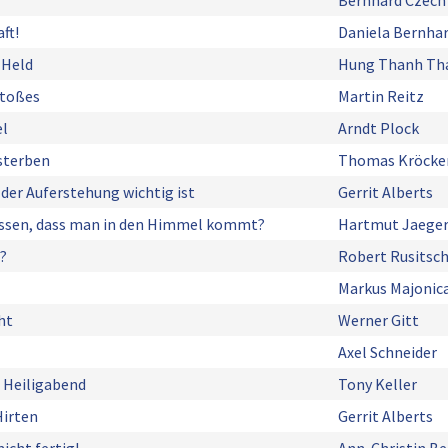
Bernhard Czech
ft!
Daniela Bernha
 Held
Hung Thanh Th
stoßes
Martin Reitz
l
Arndt Plock
sterben
Thomas Kröcke
der Auferstehung wichtig ist
Gerrit Alberts
ssen, dass man in den Himmel kommt?
Hartmut Jaege
?
Robert Rusitsc
Markus Majonic
ht
Werner Gitt
Axel Schneider
 Heiligabend
Tony Keller
Hirten
Gerrit Alberts