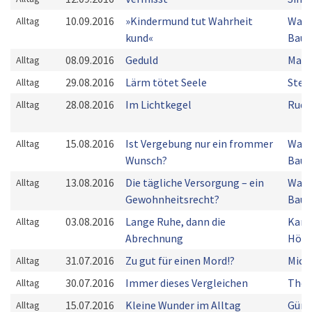
10.09.2016
»Kindermund tut Wahrheit
Walt
Alltag
kund«
Bau
08.09.2016
Geduld
Mark
Alltag
29.08.2016
Lärm tötet Seele
Stef
Alltag
28.08.2016
Im Lichtkegel
Rudo
Alltag
15.08.2016
Ist Vergebung nur ein frommer
Walt
Alltag
Wunsch?
Bau
13.08.2016
Die tägliche Versorgung – ein
Walt
Alltag
Gewohnheitsrecht?
Bau
03.08.2016
Lange Ruhe, dann die
Karl
Alltag
Abrechnung
Höffl
31.07.2016
Zu gut für einen Mord!?
Mich
Alltag
30.07.2016
Immer dieses Vergleichen
Thom
Alltag
15.07.2016
Kleine Wunder im Alltag
Günt
Alltag