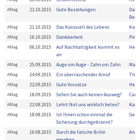
22.10.2015
Gute Beziehungen
Dani
Alltag
Bern
21.10.2015
Das Karussell des Lebens
Karl
Alltag
16.10.2015
Dankbarkeit
Pete
Alltag
06.10.2015
Auf Nachhaltigkeit kommt es
Herm
Alltag
an
25.09.2015
Auge um Auge - Zahn um Zahn
Mark
Alltag
24.09.2015
Ein überraschender Anruf
Thom
Alltag
22.09.2015
Gute Vorsätze
Herm
Alltag
18.09.2015
Sehen Sie auch keinen Ausweg?
Carl
Alltag
22.08.2015
Lehrt Not uns wirklich beten?
Karl
Alltag
18.08.2015
Ist Ihnen schon einmal die
Gera
Alltag
Sicherung durchgebrannt?
16.08.2015
Durch die falsche Brille
Anna
Alltag
gesehen