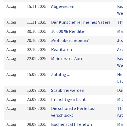
15.11.2025
Abgewiesen
Beat
Alltag
Weiß
11.11.2025
Der Kunstlehrer meines Vaters
Thom
Alltag
30.10.2025
10 000 % Rendite!
Mark
Alltag
20.10.2025
»Voll übertrieben«?
Joac
Alltag
02.10.2025
Realitäten
Axel
Alltag
22.09.2025
Mein erstes Auto
Beat
Alltag
Weiß
15.09.2025
Zufällig ...
Herb
Alltag
Laup
12.09.2025
Staubfrei werden
Dani
Alltag
23.08.2025
Im richtigen Licht
Mich
Alltag
18.08.2025
Die schönste Perle fast
Tho
Alltag
verschluckt
Kröc
09.08.2025
Bücher statt Telefon
Mart
Alltag