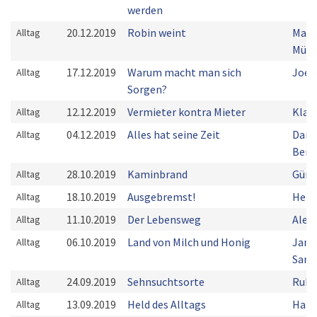
werden
20.12.2019
Robin weint
Mart
Alltag
Mühl
17.12.2019
Warum macht man sich
Joel
Alltag
Sorgen?
12.12.2019
Vermieter kontra Mieter
Klau
Alltag
04.12.2019
Alles hat seine Zeit
Dani
Alltag
Bern
28.10.2019
Kaminbrand
Günt
Alltag
18.10.2019
Ausgebremst!
Herm
Alltag
11.10.2019
Der Lebensweg
Alex 
Alltag
06.10.2019
Land von Milch und Honig
Jann
Alltag
Sand
24.09.2019
Sehnsuchtsorte
Rube
Alltag
13.09.2019
Held des Alltags
Hann
Alltag