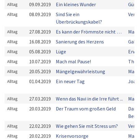
09.09.2019
Ein kleines Wunder
Günt
Alltag
08.09.2019
Sind Sie ein
Vere
Alltag
Überbrückungskabel?
27.08.2019
Es kann der Frömmste nicht …
Mark
Alltag
16.08.2019
Sanierung des Herzens
Gabr
Alltag
05.08.2019
Lüge
Erwi
Alltag
10.07.2019
Mach mal Pause!
Thom
Alltag
20.05.2019
Mängelgewährleistung
Mark
Alltag
01.04.2019
Ein neuer Tag
Joac
Alltag
27.03.2019
Wenn das Navi in die Irre führt ...
Mart
Alltag
20.03.2019
Der Traum vom großen Geld
Dani
Alltag
Bern
22.02.2019
Wie gehen Sie mit Stress um?
Vere
Alltag
20.02.2019
Krisenvorsorge
Marc
Alltag