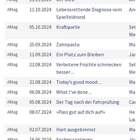
11.10.2024
Lebensrettende Diagnose vom
Andr
Alltag
Spielfeldrand
05.10.2024
Kraftquelle
Seba
Alltag
Weiß
25.09.2024
Zahnpasta
Mark
Alltag
11.09.2024
Ein Platz zum Bleiben
Jan 
Alltag
22.08.2024
Verbotene Früchte schmecken
Seba
Alltag
besser ...
Weiß
21.08.2024
Todayʼs good mood ...
Mark
Alltag
06.08.2024
What Iʼve done ...
Mark
Alltag
05.08.2024
Der Tag nach der Fahrprüfung
Caro
Alltag
08.07.2024
»Pass gut auf dich auf!«
Herb
Alltag
Laup
02.07.2024
Hart ausgebremst
Mark
Alltag
16.06.2024
Socken sortieren
Joac
Alltag