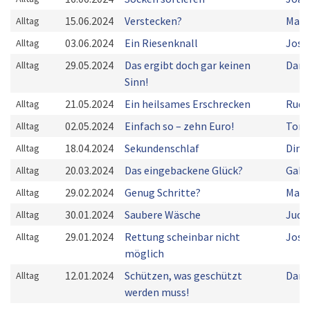
15.06.2024
Verstecken?
Mart
Alltag
03.06.2024
Ein Riesenknall
Josc
Alltag
29.05.2024
Das ergibt doch gar keinen
Dani
Alltag
Sinn!
21.05.2024
Ein heilsames Erschrecken
Rudo
Alltag
02.05.2024
Einfach so – zehn Euro!
Tony
Alltag
18.04.2024
Sekundenschlaf
Dina
Alltag
20.03.2024
Das eingebackene Glück?
Gabr
Alltag
29.02.2024
Genug Schritte?
Mark
Alltag
30.01.2024
Saubere Wäsche
Judi
Alltag
29.01.2024
Rettung scheinbar nicht
Josc
Alltag
möglich
12.01.2024
Schützen, was geschützt
Dani
Alltag
werden muss!