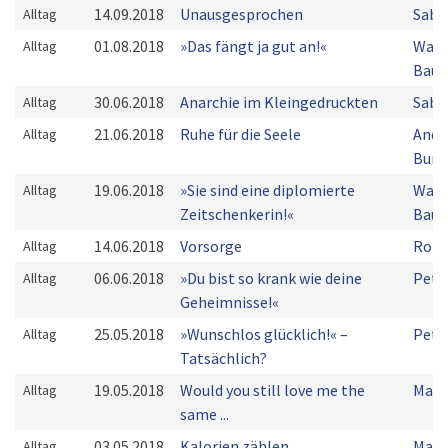
14.09.2018
Unausgesprochen
Sabr
Alltag
01.08.2018
»Das fängt ja gut an!«
Walt
Alltag
Bau
30.06.2018
Anarchie im Kleingedruckten
Sabr
Alltag
21.06.2018
Ruhe für die Seele
Andr
Alltag
Burg
19.06.2018
»Sie sind eine diplomierte
Walt
Alltag
Zeitschenkerin!«
Bau
14.06.2018
Vorsorge
Robi
Alltag
06.06.2018
»Du bist so krank wie deine
Pete
Alltag
Geheimnisse!«
25.05.2018
»Wunschlos glücklich!« –
Pete
Alltag
Tatsächlich?
19.05.2018
Would you still love me the
Mark
Alltag
same ...
03.05.2018
Kalorien zählen
Mark
Alltag