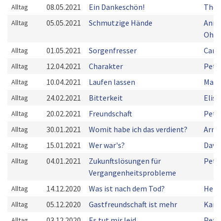
08.05.2021
Ein Dankeschön!
Thom
Alltag
05.05.2021
Schmutzige Hände
Ann-
Alltag
Ohre
01.05.2021
Sorgenfresser
Caro
Alltag
12.04.2021
Charakter
Pete
Alltag
10.04.2021
Laufen lassen
Mark
Alltag
24.02.2021
Bitterkeit
Elis
Alltag
20.02.2021
Freundschaft
Pete
Alltag
30.01.2021
Womit habe ich das verdient?
Arnd
Alltag
15.01.2021
Wer war's?
Davi
Alltag
04.01.2021
Zukunftslösungen für
Pete
Alltag
Vergangenheitsprobleme
14.12.2020
Was ist nach dem Tod?
Herm
Alltag
05.12.2020
Gastfreundschaft ist mehr
Kare
Alltag
03.12.2020
Es tut mir leid
Pete
Alltag