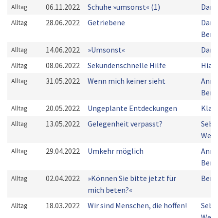
06.11.2022
Schuhe »umsonst« (1)
Dani
Alltag
28.06.2022
Getriebene
Dani
Alltag
Bern
14.06.2022
»Umsonst«
Dani
Alltag
08.06.2022
Sekundenschnelle Hilfe
Hias
Alltag
31.05.2022
Wenn mich keiner sieht
Ann-
Alltag
Bern
20.05.2022
Ungeplante Entdeckungen
Klau
Alltag
13.05.2022
Gelegenheit verpasst?
Seba
Alltag
Weiß
29.04.2022
Umkehr möglich
Ann-
Alltag
Bern
02.04.2022
»Können Sie bitte jetzt für
Bern
Alltag
mich beten?«
18.03.2022
Wir sind Menschen, die hoffen!
Seba
Alltag
Weiß