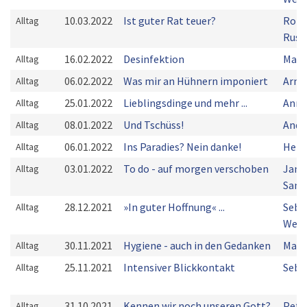
10.03.2022
Ist guter Rat teuer?
Robe
Alltag
Rusi
16.02.2022
Desinfektion
Mark
Alltag
06.02.2022
Was mir an Hühnern imponiert
Arnd
Alltag
25.01.2022
Lieblingsdinge und mehr ...
Anna
Alltag
08.01.2022
Und Tschüss!
Andr
Alltag
06.01.2022
Ins Paradies? Nein danke!
Herm
Alltag
03.01.2022
To do - auf morgen verschoben
Jann
Alltag
Sand
28.12.2021
»In guter Hoffnung« ...
Seba
Alltag
Weiß
30.11.2021
Hygiene - auch in den Gedanken
Mark
Alltag
25.11.2021
Intensiver Blickkontakt
Seba
Alltag
31.10.2021
Kennen wir noch unseren Gott?
Pete
Alltag