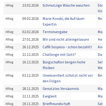
23.02.2026
Schmutzige Wäsche waschen
Stef
Alltag
Him
09.02.2026
Marie Kondo, die Aufräum-
Rebe
Alltag
Expertin
02.02.2026
Terminvergabe
Manu
Alltag
27.01.2026
Wir sind nicht alleingelassen
Herm
Alltag
26.12.2025
Caffè Sospeso - schon bezahlt!
Andr
Alltag
21.12.2025
Challenge mit Gott?
Dani
Alltag
16.12.2025
Bürgschaften bergen hohe
Seba
Alltag
Risiken
Weiß
03.12.2025
Unwissenheit schützt nicht vor
Bern
Alltag
den Folgen
28.11.2025
Genutztes Versäumnis
Manu
Alltag
22.11.2025
Ewigkeit
Mark
Alltag
18.11.2025
Brieffreundschaft
Sabi
Alltag