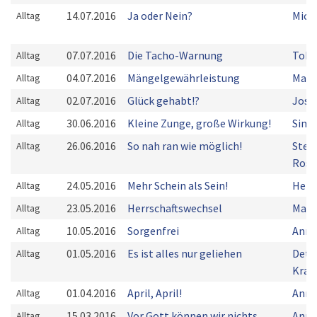
14.07.2016
Ja oder Nein?
Mich
Alltag
07.07.2016
Die Tacho-Warnung
Tobi
Alltag
04.07.2016
Mängelgewährleistung
Mark
Alltag
02.07.2016
Glück gehabt!?
Josc
Alltag
30.06.2016
Kleine Zunge, große Wirkung!
Simo
Alltag
26.06.2016
So nah ran wie möglich!
Steff
Alltag
Rose
24.05.2016
Mehr Schein als Sein!
Herm
Alltag
23.05.2016
Herrschaftswechsel
Mark
Alltag
10.05.2016
Sorgenfrei
Anna
Alltag
01.05.2016
Es ist alles nur geliehen
Detl
Alltag
Kra
01.04.2016
April, April!
Anne
Alltag
15.03.2016
Vor Gott können wir nichts
Anne
Alltag