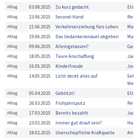
03.08.2025
Zu kurz gedacht
Elis
Alltag
23.06.2025
Second-Hand
Rebe
Alltag
21.06.2025
Verkehrserziehung fürs Leben
Mark
Alltag
19.06.2025
Das Gedankenknäuel abgeben
Manf
Alltag
09.06.2025
Alleingelassen?
Gabr
Alltag
18.05.2025
Teure Anschaffung
Jan 
Alltag
16.05.2025
Kinderfreude
Josc
Alltag
14.05.2025
Licht deckt alles auf
Seba
Alltag
Weiß
05.04.2025
Geblitzt!
Elis
Alltag
26.03.2025
Frühjahrsputz
Rebe
Alltag
17.03.2025
Bereits bezahlt
Judi
Alltag
23.02.2025
Immer gut drauf sein?
Hart
Alltag
18.02.2025
Unerschöpfliche Kraftquelle
Ann-
Alltag