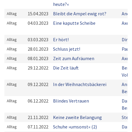
heute?«
15.04.2023
Bleibt die Ampel ewig rot?
Andr
Alltag
04.03.2023
Eine kaputte Scheibe
Axel
Alltag
03.03.2023
Er hört!
Dina
Alltag
28.01.2023
Schluss jetzt!
Paul
Alltag
08.01.2023
Zeit zum Aufräumen
Axel
Alltag
29.12.2022
Die Zeit läuft
Bern
Alltag
Volk
09.12.2022
In der Weihnachtsbäckerei
Ann-
Alltag
Bern
06.12.2022
Blindes Vertrauen
Dani
Alltag
Bern
21.11.2022
Keine zweite Belangung
Stef
Alltag
07.11.2022
Schuhe »umsonst« (2)
Dani
Alltag