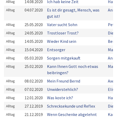
14.08.2020
Ich hab keine Zeit
Hart
Alltag
04.07.2020
Es ist dir gesagt, Mensch, was
Anne
Alltag
gut ist!
25.05.2020
Vater sucht Sohn
Pete
Alltag
24.05.2020
Trostloser Trost?
Diet
Alltag
14.05.2020
Wieder Kind sein
Bern
Alltag
15.04.2020
Entsorger
Mark
Alltag
05.03.2020
Sorgen mitgekauft
Anne
Alltag
25.02.2020
Kann Ihnen Gott noch etwas
Manf
Alltag
beibringen?
08.02.2020
Mein Freund Bernd
Axel
Alltag
07.02.2020
Unwiderstehlich?
Elis
Alltag
12.01.2020
Was koste ich?
Hann
Alltag
27.12.2019
Schrecksekunde und Reflex
Diet
Alltag
21.12.2019
Wenn Geschenke abgelehnt
Kare
Alltag