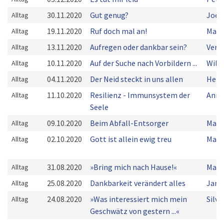
30.11.2020
Gut genug?
Joel
Alltag
19.11.2020
Ruf doch mal an!
Mart
Alltag
13.11.2020
Aufregen oder dankbar sein?
Vere
Alltag
10.11.2020
Auf der Suche nach Vorbildern ...
Willi
Alltag
04.11.2020
Der Neid steckt in uns allen
Herm
Alltag
11.10.2020
Resilienz - Immunsystem der
Anne
Alltag
Seele
09.10.2020
Beim Abfall-Entsorger
Mark
Alltag
02.10.2020
Gott ist allein ewig treu
Mart
Alltag
31.08.2020
»Bring mich nach Hause!«
Mark
Alltag
25.08.2020
Dankbarkeit verändert alles
Jani
Alltag
24.08.2020
»Was interessiert mich mein
Silv
Alltag
Geschwätz von gestern ...«