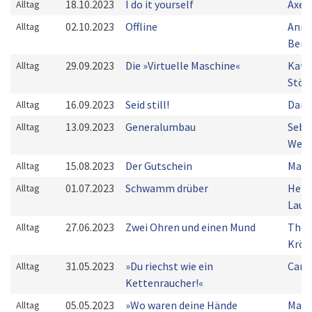
18.10.2023
I do it yourself
Axel
Alltag
02.10.2023
Offline
Ann-
Alltag
Bern
29.09.2023
Die »Virtuelle Maschine«
Kath
Alltag
Stöb
16.09.2023
Seid still!
Dani
Alltag
13.09.2023
Generalumbau
Seba
Alltag
Weiß
15.08.2023
Der Gutschein
Mark
Alltag
01.07.2023
Schwamm drüber
Herb
Alltag
Laup
27.06.2023
Zwei Ohren und einen Mund
Tho
Alltag
Kröc
31.05.2023
»Du riechst wie ein
Caro
Alltag
Kettenraucher!«
05.05.2023
»Wo waren deine Hände
Mark
Alltag