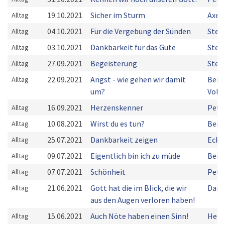
19.10.2021
Sicher im Sturm
Axel
Alltag
04.10.2021
Für die Vergebung der Sünden
Stef
Alltag
03.10.2021
Dankbarkeit für das Gute
Stef
Alltag
27.09.2021
Begeisterung
Stef
Alltag
22.09.2021
Angst - wie gehen wir damit
Bern
Alltag
um?
Volk
16.09.2021
Herzenskenner
Pete
Alltag
10.08.2021
Wirst du es tun?
Bern
Alltag
25.07.2021
Dankbarkeit zeigen
Eckha
Alltag
09.07.2021
Eigentlich bin ich zu müde
Bern
Alltag
07.07.2021
Schönheit
Pete
Alltag
21.06.2021
Gott hat die im Blick, die wir
Dani
Alltag
aus den Augen verloren haben!
15.06.2021
Auch Nöte haben einen Sinn!
Herm
Alltag