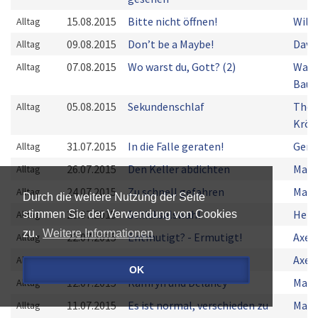
15.08.2015
Bitte nicht öffnen!
Will
Alltag
09.08.2015
Don’t be a Maybe!
David
Alltag
07.08.2015
Wo warst du, Gott? (2)
Walt
Alltag
Bau
05.08.2015
Sekundenschlaf
Tho
Alltag
Kröc
31.07.2015
In die Falle geraten!
Gera
Alltag
26.07.2015
Den Keller abdichten
Mark
Alltag
24.07.2015
Zu schnell gefahren
Mark
Alltag
Durch die weitere Nutzung der Seite
23.07.2015
Schicksalswahl
Herm
Alltag
stimmen Sie der Verwendung von Cookies
zu.
Weitere Informationen
22.07.2015
Entmutigt? - Ermutigt!
Axel
Alltag
20.07.2015
So ist Versöhnung
Axel
Alltag
OK
12.07.2015
Kamryn und Delaney
Mark
Alltag
11.07.2015
Es ist normal, verschieden zu
Manf
Alltag