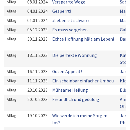
08.01.2024
Versperrte Wege
Sabi
Alltag
04.01.2024
Gesperrt!
Mark
Alltag
01.01.2024
»Leben ist schwer«
Mart
Alltag
05.12.2023
Es muss vergehen
Gabr
Alltag
30.11.2023
Echte Hoffnung hält am Leben!
Dani
Alltag
18.11.2023
Die perfekte Wohnung
Kath
Alltag
Stöb
16.11.2023
Guten Appetit!
Jan 
Alltag
11.11.2023
Ein scheinbar einfacher Umbau
Klau
Alltag
23.10.2023
Mühsame Heilung
Elis
Alltag
20.10.2023
Freundlich und geduldig
Ann-
Alltag
Ohre
19.10.2023
Wie werde ich meine Sorgen
Jani
Alltag
los?
Phili