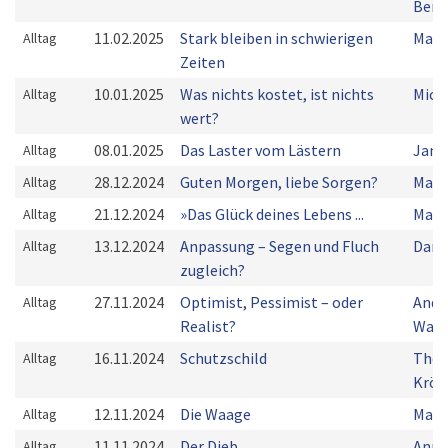
Bern
11.02.2025
Stark bleiben in schwierigen
Mart
Alltag
Zeiten
10.01.2025
Was nichts kostet, ist nichts
Mich
Alltag
wert?
08.01.2025
Das Laster vom Lästern
Jan 
Alltag
28.12.2024
Guten Morgen, liebe Sorgen?
Mart
Alltag
21.12.2024
»Das Glück deines Lebens ...
Mart
Alltag
13.12.2024
Anpassung – Segen und Fluch
Dani
Alltag
zugleich?
27.11.2024
Optimist, Pessimist – oder
Andr
Alltag
Realist?
Wanz
16.11.2024
Schutzschild
Tho
Alltag
Kröc
12.11.2024
Die Waage
Mark
Alltag
11.11.2024
Der Dieb
Anna
Alltag