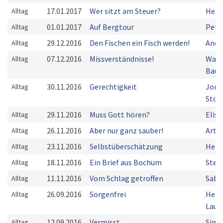
17.01.2017
Wer sitzt am Steuer?
Herm
Alltag
01.01.2017
Auf Bergtour
Pete
Alltag
29.12.2016
Den Fischen ein Fisch werden!
Andr
Alltag
07.12.2016
Missverständnisse!
Walt
Alltag
Bau
30.11.2016
Gerechtigkeit
Jona
Alltag
Stöb
29.11.2016
Muss Gott hören?
Elis
Alltag
26.11.2016
Aber nur ganz sauber!
Artu
Alltag
23.11.2016
Selbstüberschätzung
Herm
Alltag
18.11.2016
Ein Brief aus Bochum
Step
Alltag
11.11.2016
Vom Schlag getroffen
Sabr
Alltag
26.09.2016
Sorgenfrei
Herb
Alltag
Laup
12.09.2016
Vermisst
Simo
Alltag