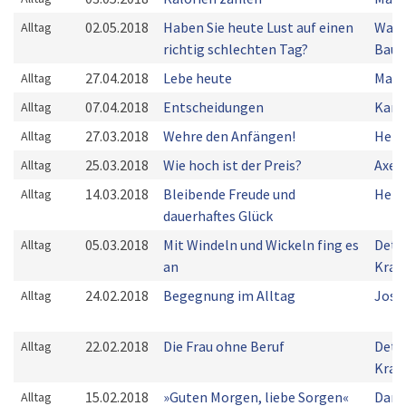
02.05.2018
Haben Sie heute Lust auf einen
Walt
Alltag
richtig schlechten Tag?
Bau
27.04.2018
Lebe heute
Manf
Alltag
07.04.2018
Entscheidungen
Kare
Alltag
27.03.2018
Wehre den Anfängen!
Herm
Alltag
25.03.2018
Wie hoch ist der Preis?
Axel
Alltag
14.03.2018
Bleibende Freude und
Heid
Alltag
dauerhaftes Glück
05.03.2018
Mit Windeln und Wickeln fing es
Detl
Alltag
an
Kra
24.02.2018
Begegnung im Alltag
Josc
Alltag
22.02.2018
Die Frau ohne Beruf
Detl
Alltag
Kra
15.02.2018
»Guten Morgen, liebe Sorgen«
Dani
Alltag