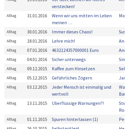
verstecken!
31.01.2016
Wenn wir uns mitten im Leben
Mich
Alltag
meinen …
30.01.2016
Immer dieses Chaos!
Susa
Alltag
18.01.2016
Lehre mich!
Anne
Alltag
07.01.2016
4632124357000001 Euro
Andr
Alltag
04.01.2016
Sicher unterwegs
Simo
Alltag
09.12.2015
Kaffee zum Hinsetzen
Seba
Alltag
05.12.2015
Gefährliches Zögern
Jani
Alltag
03.12.2015
Jeder Mensch ist einmalig und
Walt
Alltag
wertvoll
Bau
13.11.2015
Überflüssige Warnungen?!
Steff
Alltag
Rose
01.11.2015
Spuren hinterlassen (1)
Pete
Alltag
26.10.2015
Selbstmitleid
Herm
Alltag