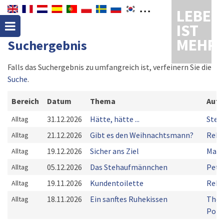
LEBEN
IST
MEHR
Suchergebnis
Falls das Suchergebnis zu umfangreich ist, verfeinern Sie die
Suche
.
Bereich
Datum
Thema
Auto
31.12.2026
Hätte, hätte ...
Stef
Alltag
21.12.2026
Gibt es den Weihnachtsmann?
Rebe
Alltag
19.12.2026
Sicher ans Ziel
Mark
Alltag
05.12.2026
Das Stehaufmännchen
Pete
Alltag
19.11.2026
Kundentoilette
Rebe
Alltag
18.11.2026
Ein sanftes Ruhekissen
Tho
Alltag
Pom