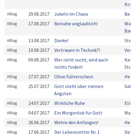
Kra
29.08.2017
Jubeln im Chaos
Bern
Alltag
17.08.2017
Beinahe unglaublich!
Walt
Alltag
Bau
13.08.2017
Danke!
Stef
Alltag
10.08.2017
Vertrauen in Technik?!
Vere
Alltag
09.08.2017
Wer nicht sucht, wird auch
Kath
Alltag
nichts finden!
Stöb
27.07.2017
Ohne Führerschein
Herm
Alltag
25.07.2017
Gott steht über meinen
Sabi
Alltag
Ängsten
24.07.2017
Wirkliche Ruhe
Elis
Alltag
04.07.2017
Ein Morgenlob für Gott
Manf
Alltag
26.06.2017
Wehre den Anfängen!
Herm
Alltag
17.06.2017
Der Lebensretter Nr. 1
Detl
Alltag