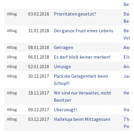
Bern
03.02.2018
Prioritäten gesetzt?
Dani
Alltag
Bern
31.01.2018
Der ganze Frust eines Lebens
Bern
Alltag
Volk
08.01.2018
Getragen
Axel
Alltag
06.01.2018
Es darf bloß keiner merken!
Elis
Alltag
02.01.2018
Umzüge
Anna
Alltag
30.12.2017
Pack die Gelegenheit beim
Jani
Alltag
Schopf!
18.12.2017
Wir sind nur Verwalter, nicht
Herm
Alltag
Besitzer
09.12.2017
Überzeugt!
Hann
Alltag
03.12.2017
Halleluja beim Mittagessen
Tho
Alltag
Pom