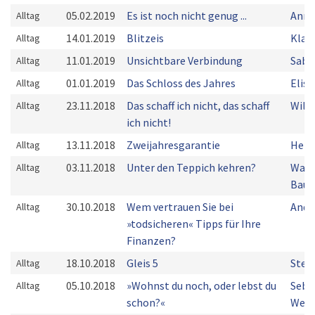
05.02.2019
Es ist noch nicht genug ...
Anne
Alltag
14.01.2019
Blitzeis
Klau
Alltag
11.01.2019
Unsichtbare Verbindung
Sabr
Alltag
01.01.2019
Das Schloss des Jahres
Elis
Alltag
23.11.2018
Das schaff ich nicht, das schaff
Will
Alltag
ich nicht!
13.11.2018
Zweijahresgarantie
Herm
Alltag
03.11.2018
Unter den Teppich kehren?
Walt
Alltag
Bau
30.10.2018
Wem vertrauen Sie bei
Andr
Alltag
»todsicheren« Tipps für Ihre
Finanzen?
18.10.2018
Gleis 5
Step
Alltag
05.10.2018
»Wohnst du noch, oder lebst du
Seba
Alltag
schon?«
Weiß