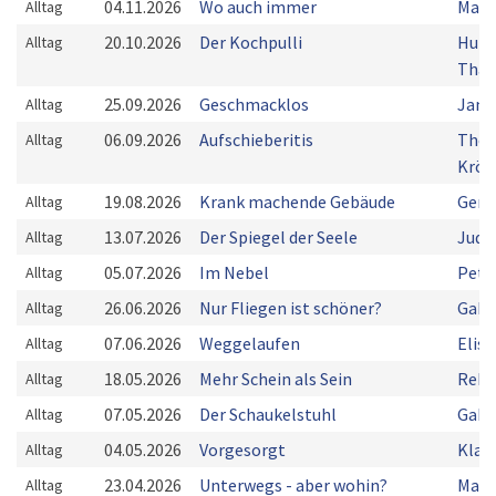
04.11.2026
Wo auch immer
Mark
Alltag
20.10.2026
Der Kochpulli
Hung
Alltag
Thai
25.09.2026
Geschmacklos
Jan 
Alltag
06.09.2026
Aufschieberitis
Tho
Alltag
Kröc
19.08.2026
Krank machende Gebäude
Gerri
Alltag
13.07.2026
Der Spiegel der Seele
Judit
Alltag
05.07.2026
Im Nebel
Pete
Alltag
26.06.2026
Nur Fliegen ist schöner?
Gabr
Alltag
07.06.2026
Weggelaufen
Elis
Alltag
18.05.2026
Mehr Schein als Sein
Rebe
Alltag
07.05.2026
Der Schaukelstuhl
Gabr
Alltag
04.05.2026
Vorgesorgt
Klar
Alltag
23.04.2026
Unterwegs - aber wohin?
Mart
Alltag