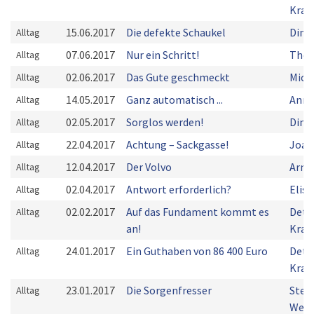
Kra
15.06.2017
Die defekte Schaukel
Dina 
Alltag
07.06.2017
Nur ein Schritt!
Thom
Alltag
02.06.2017
Das Gute geschmeckt
Mich
Alltag
14.05.2017
Ganz automatisch ...
Anne
Alltag
02.05.2017
Sorglos werden!
Dina 
Alltag
22.04.2017
Achtung – Sackgasse!
Joac
Alltag
12.04.2017
Der Volvo
Arnd
Alltag
02.04.2017
Antwort erforderlich?
Elis
Alltag
02.02.2017
Auf das Fundament kommt es
Detl
Alltag
an!
Kra
24.01.2017
Ein Guthaben von 86 400 Euro
Detl
Alltag
Kra
23.01.2017
Die Sorgenfresser
Step
Alltag
Weus